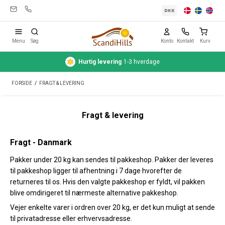
DKK
Menu
Søg
Konto
Kontakt
Kurv
Hurtig
levering
1-3 hverdage
Campingudstyr
FORSIDE
/
FRAGT & LEVERING
Telte
Friluftsliv
Fragt & levering
Rengøring & pleje
Fragt - Danmark
Rejseudstyr
Pakker under 20 kg kan sendes til pakkeshop. Pakker der leveres
til pakkeshop ligger til afhentning i 7 dage hvorefter de
Bil & trailer
returneres til os. Hvis den valgte pakkeshop er fyldt, vil pakken
Gas
blive omdirigeret til nærmeste alternative pakkeshop.
Vejer enkelte varer i ordren over 20 kg, er det kun muligt at sende
Vand
til privatadresse eller erhvervsadresse.