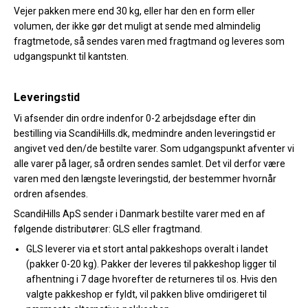
Vejer pakken mere end 30 kg, eller har den en form eller
Køl
volumen, der ikke gør det muligt at sende med almindelig
fragtmetode, så sendes varen med fragtmand og leveres som
Elartikler
udgangspunkt til kantsten.
Vejrstationer
Leveringstid
Reservedele
Vi afsender din ordre indenfor 0-2 arbejdsdage efter din
Tilbud
bestilling via ScandiHills.dk, medmindre anden leveringstid er
angivet ved den/de bestilte varer. Som udgangspunkt afventer vi
Restsalg
alle varer på lager, så ordren sendes samlet. Det vil derfor være
varen med den længste leveringstid, der bestemmer hvornår
ordren afsendes.
ScandiHills ApS sender i Danmark bestilte varer med en af
følgende distributører: GLS eller fragtmand.
GLS leverer via et stort antal pakkeshops overalt i landet
(pakker 0-20 kg). Pakker der leveres til pakkeshop ligger til
afhentning i 7 dage hvorefter de returneres til os. Hvis den
valgte pakkeshop er fyldt, vil pakken blive omdirigeret til