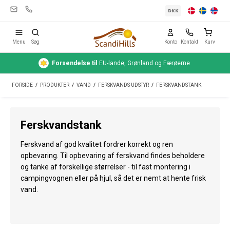
DKK
Menu
Søg
Konto
Kontakt
Kurv
Forsendelse
til
EU-lande, Grønland og Færøerne
Campingudstyr
FORSIDE
/
PRODUKTER
/
VAND
/
FERSKVANDS UDSTYR
/
FERSKVANDSTANK
Telte
Friluftsliv
Ferskvandstank
Rengøring & pleje
Ferskvand af god kvalitet fordrer korrekt og ren
Rejseudstyr
opbevaring. Til opbevaring af ferskvand findes beholdere
og tanke af forskellige størrelser - til fast montering i
Bil & trailer
campingvognen eller på hjul, så det er nemt at hente frisk
vand.
Gas
Vand