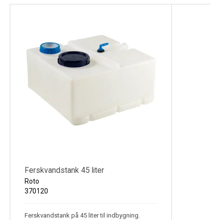
Køl
Elartikler
Vejrstationer
Reservedele
Tilbud
Restsalg
Ferskvandstank 45 liter
Roto
370120
Ferskvandstank på 45 liter til indbygning.