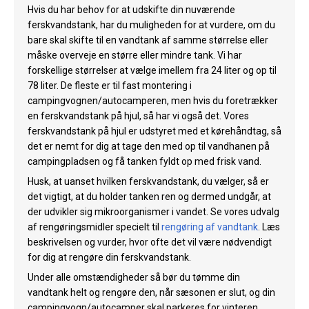
Hvis du har behov for at udskifte din nuværende
ferskvandstank, har du muligheden for at vurdere, om du
bare skal skifte til en vandtank af samme størrelse eller
måske overveje en større eller mindre tank. Vi har
forskellige størrelser at vælge imellem fra 24 liter og op til
78 liter. De fleste er til fast montering i
campingvognen/autocamperen, men hvis du foretrækker
en ferskvandstank på hjul, så har vi også det. Vores
ferskvandstank på hjul er udstyret med et kørehåndtag, så
det er nemt for dig at tage den med op til vandhanen på
campingpladsen og få tanken fyldt op med frisk vand.
Husk, at uanset hvilken ferskvandstank, du vælger, så er
det vigtigt, at du holder tanken ren og dermed undgår, at
der udvikler sig mikroorganismer i vandet. Se vores udvalg
af rengøringsmidler specielt til
rengøring af vandtank
. Læs
beskrivelsen og vurder, hvor ofte det vil være nødvendigt
for dig at rengøre din ferskvandstank.
Under alle omstændigheder så bør du tømme din
vandtank helt og rengøre den, når sæsonen er slut, og din
campingvogn/autocamper skal parkeres for vinteren.