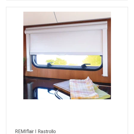
Køl
Elartikler
Vejrstationer
Reservedele
Tilbud
Restsalg
REMIflair I Rastrollo