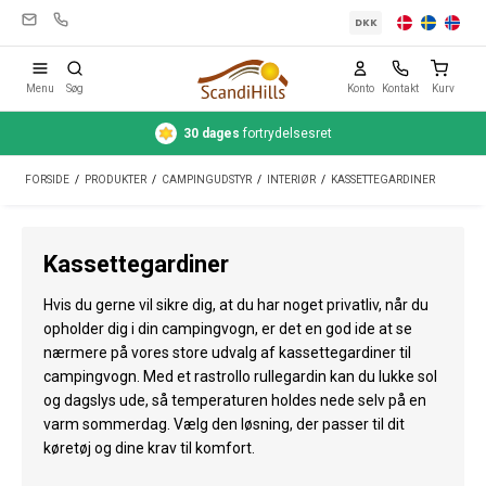
DKK
Menu
Søg
Konto
Kontakt
Kurv
30 dages
fortrydelsesret
Campingudstyr
FORSIDE
/
PRODUKTER
/
CAMPINGUDSTYR
/
INTERIØR
/
KASSETTEGARDINER
Telte
Friluftsliv
Kassettegardiner
Rengøring & pleje
Hvis du gerne vil sikre dig, at du har noget privatliv, når du
Rejseudstyr
opholder dig i din campingvogn, er det en god ide at se
nærmere på vores store udvalg af kassettegardiner til
Bil & trailer
campingvogn. Med et rastrollo rullegardin kan du lukke sol
og dagslys ude, så temperaturen holdes nede selv på en
Gas
varm sommerdag. Vælg den løsning, der passer til dit
køretøj og dine krav til komfort.
Vand