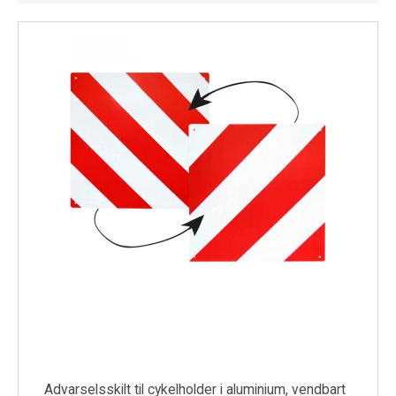
Køl
Elartikler
Vejrstationer
Reservedele
Tilbud
Restsalg
Advarselsskilt til cykelholder i aluminium, vendbart