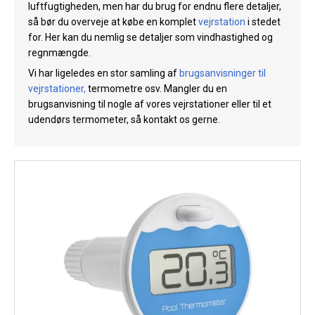
luftfugtigheden, men har du brug for endnu flere detaljer,
Køl
så bør du overveje at købe en komplet
vejrstation
i stedet
for. Her kan du nemlig se detaljer som vindhastighed og
Elartikler
regnmængde.
Vejrstationer
Vi har ligeledes en stor samling af
brugsanvisninger til
vejrstationer
,
termometre osv. Mangler du en
Reservedele
brugsanvisning til nogle af vores vejrstationer eller til et
udendørs termometer, så kontakt os gerne.
Tilbud
Restsalg