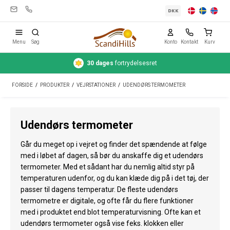
DKK
Menu
Søg
Konto
Kontakt
Kurv
30 dages
fortrydelsesret
Campingudstyr
FORSIDE
/
PRODUKTER
/
VEJRSTATIONER
/
UDENDØRS TERMOMETER
Telte
Friluftsliv
Udendørs termometer
Rengøring & pleje
Går du meget op i vejret og finder det spændende at følge
Rejseudstyr
med i løbet af dagen, så bør du anskaffe dig et udendørs
termometer. Med et sådant har du nemlig altid styr på
Bil & trailer
temperaturen udenfor, og du kan klæde dig på i det tøj, der
passer til dagens temperatur. De fleste udendørs
Gas
termometre er digitale, og ofte får du flere funktioner
med i produktet end blot temperaturvisning. Ofte kan et
Vand
udendørs termometer også vise feks. klokken eller