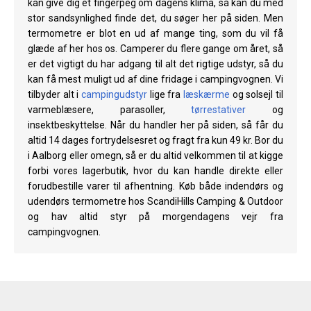
kan give dig et fingerpeg om dagens klima, så kan du med
stor sandsynlighed finde det, du søger her på siden. Men
termometre er blot en ud af mange ting, som du vil få
glæde af her hos os. Camperer du flere gange om året, så
er det vigtigt du har adgang til alt det rigtige udstyr, så du
kan få mest muligt ud af dine fridage i campingvognen. Vi
tilbyder alt i
campingudstyr
lige fra
læskærme
og solsejl til
varmeblæsere, parasoller,
tørrestativer
og
insektbeskyttelse. Når du handler her på siden, så får du
altid 14 dages fortrydelsesret og fragt fra kun 49 kr. Bor du
i Aalborg eller omegn, så er du altid velkommen til at kigge
forbi vores lagerbutik, hvor du kan handle direkte eller
forudbestille varer til afhentning. Køb både indendørs og
udendørs termometre hos ScandiHills Camping & Outdoor
og hav altid styr på morgendagens vejr fra
campingvognen.