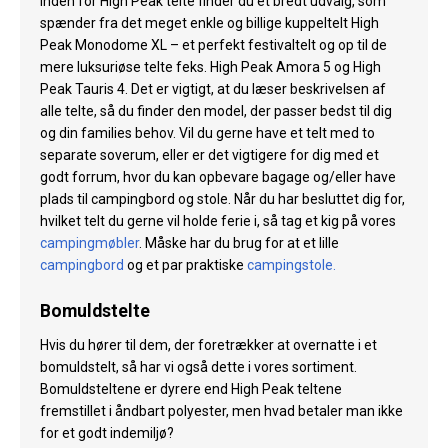
Inden for High Peak telte finder du et bredt udvalg, som
spænder fra det meget enkle og billige kuppeltelt High
Peak Monodome XL – et perfekt festivaltelt og op til de
mere luksuriøse telte feks. High Peak Amora 5 og High
Peak Tauris 4. Det er vigtigt, at du læser beskrivelsen af
alle telte, så du finder den model, der passer bedst til dig
og din families behov. Vil du gerne have et telt med to
separate soverum, eller er det vigtigere for dig med et
godt forrum, hvor du kan opbevare bagage og/eller have
plads til campingbord og stole. Når du har besluttet dig for,
hvilket telt du gerne vil holde ferie i, så tag et kig på vores
campingmøbler
. Måske har du brug for at et lille
campingbord
og et par praktiske
campingstole.
Bomuldstelte
Hvis du hører til dem, der foretrækker at overnatte i et
bomuldstelt, så har vi også dette i vores sortiment.
Bomuldsteltene er dyrere end High Peak teltene
fremstillet i åndbart polyester, men hvad betaler man ikke
for et godt indemiljø?