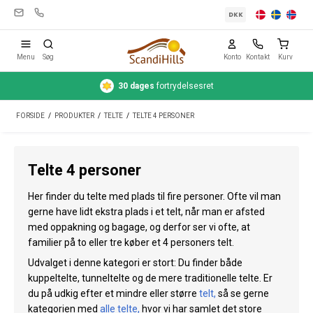
DKK
Menu
Søg
Konto
Kontakt
Kurv
Hurtig
levering
1-3 hverdage
Campingudstyr
FORSIDE
/
PRODUKTER
/
TELTE
/
TELTE 4 PERSONER
Telte
Friluftsliv
Telte 4 personer
Rengøring & pleje
Her finder du telte med plads til fire personer. Ofte vil man
Rejseudstyr
gerne have lidt ekstra plads i et telt, når man er afsted
med oppakning og bagage, og derfor ser vi ofte, at
Bil & trailer
familier på to eller tre køber et 4 personers telt.
Udvalget i denne kategori er stort: Du finder både
Gas
kuppeltelte, tunneltelte og de mere traditionelle telte. Er
du på udkig efter et mindre eller større
telt
,
så se gerne
Vand
kategorien med
alle telte
,
hvor vi har samlet det store