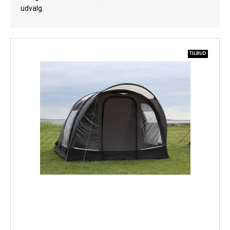
udvalg.
Køl
Elartikler
Vejrstationer
TILBUD
Reservedele
Tilbud
Restsalg