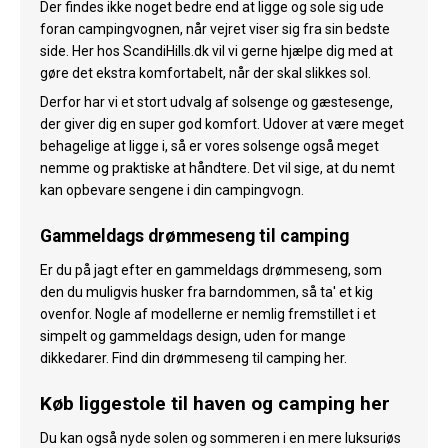
Der findes ikke noget bedre end at ligge og sole sig ude
foran campingvognen, når vejret viser sig fra sin bedste
side. Her hos ScandiHills.dk vil vi gerne hjælpe dig med at
gøre det ekstra komfortabelt, når der skal slikkes sol.
Derfor har vi et stort udvalg af solsenge og gæstesenge,
der giver dig en super god komfort. Udover at være meget
behagelige at ligge i, så er vores solsenge også meget
nemme og praktiske at håndtere. Det vil sige, at du nemt
kan opbevare sengene i din campingvogn.
Gammeldags drømmeseng til camping
Er du på jagt efter en gammeldags drømmeseng, som
den du muligvis husker fra barndommen, så ta' et kig
ovenfor. Nogle af modellerne er nemlig fremstillet i et
simpelt og gammeldags design, uden for mange
dikkedarer. Find din drømmeseng til camping her.
Køb liggestole til haven og camping her
Du kan også nyde solen og sommeren i en mere luksuriøs