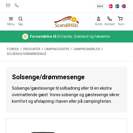
DKK
Menu
Søg
Konto
Kontakt
Kurv
Forsendelse
til
EU-lande, Grønland og Færøerne
Campingudstyr
FORSIDE
/
PRODUKTER
/
CAMPINGUDSTYR
/
CAMPINGMØBLER
/
Telte
SOLSENGE/DRØMMESENGE
Friluftsliv
Solsenge/drømmesenge
Rengøring & pleje
Solsenge/gæstesenge til solbadning eller til en ekstra
Rejseudstyr
overnattende gæst. Vores solsenge og gæstesenge sikrer
komfort og afslapning i haven eller på campingferien.
Bil & trailer
Gas
Vand