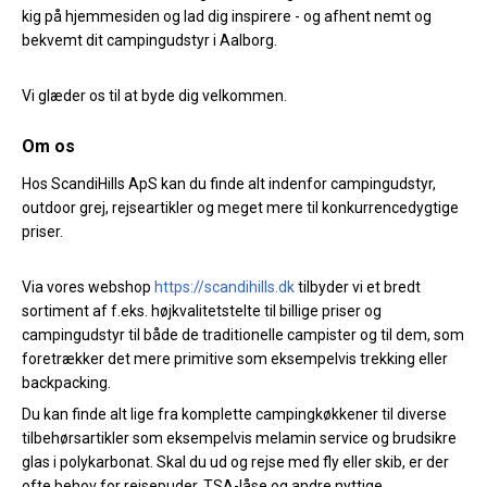
kig på hjemmesiden og lad dig inspirere - og afhent nemt og
bekvemt dit campingudstyr i Aalborg.
Vi glæder os til at byde dig velkommen.
Om os
Hos ScandiHills ApS kan du finde alt indenfor campingudstyr,
outdoor grej, rejseartikler og meget mere til konkurrencedygtige
priser.
Via vores webshop
https://scandihills.dk
tilbyder vi et bredt
sortiment af f.eks. højkvalitetstelte til billige priser og
campingudstyr til både de traditionelle campister og til dem, som
foretrækker det mere primitive som eksempelvis trekking eller
backpacking.
Du kan finde alt lige fra komplette campingkøkkener til diverse
tilbehørsartikler som eksempelvis melamin service og brudsikre
glas i polykarbonat. Skal du ud og rejse med fly eller skib, er der
ofte behov for rejsepuder, TSA-låse og andre nyttige