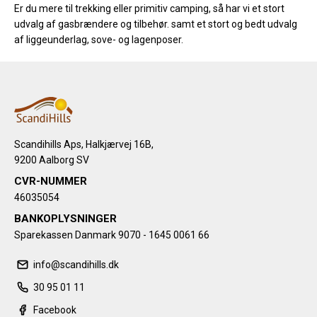
Er du mere til trekking eller primitiv camping, så har vi et stort
udvalg af gasbrændere og tilbehør. samt et stort og bedt udvalg
af liggeunderlag, sove- og lagenposer.
Scandihills Aps, Halkjærvej 16B,
9200 Aalborg SV
CVR-NUMMER
46035054
BANKOPLYSNINGER
Sparekassen Danmark 9070 - 1645 0061 66
info@scandihills.dk
30 95 01 11
Facebook