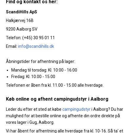
Find og kontakt os her:
Køl
ScandiHills ApS
Elartikler
Halkjærvej 16B
9200 Aalborg SV
Vejrstationer
Telefon: (+45) 30 95 01 11
Reservedele
Email:
info@scandihills.dk
Tilbud
Åbningstider for afhentning på lager:
Restsalg
Mandag til torsdag: Kl. 10:00 - 16:00
Fredag: Kl. 10.00 - 15.00
Telefonen er åben fra kl. 11.00 - 15.00 alle hverdage.
Køb online og afhent campingudstyr i Aalborg
Leder du efter et sted at købe
campingudstyr
i Aalborg? Du har
mulighed for at bestille online og afhente din ordre direkte på
vores lager i Gug, Aalborg.
Vi har åbent for afhentning alle hverdage fra kl. 10-16. Så ta' et