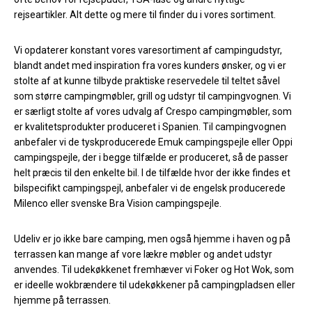
rejseartikler. Alt dette og mere til finder du i vores sortiment.
Vi opdaterer konstant vores varesortiment af campingudstyr,
blandt andet med inspiration fra vores kunders ønsker, og vi er
stolte af at kunne tilbyde praktiske reservedele til teltet såvel
som større campingmøbler, grill og udstyr til campingvognen. Vi
er særligt stolte af vores udvalg af Crespo campingmøbler, som
er kvalitetsprodukter produceret i Spanien. Til campingvognen
anbefaler vi de tyskproducerede Emuk campingspejle eller Oppi
campingspejle, der i begge tilfælde er produceret, så de passer
helt præcis til den enkelte bil. I de tilfælde hvor der ikke findes et
bilspecifikt campingspejl, anbefaler vi de engelsk producerede
Milenco eller svenske Bra Vision campingspejle.
Udeliv er jo ikke bare camping, men også hjemme i haven og på
terrassen kan mange af vore lækre møbler og andet udstyr
anvendes. Til udekøkkenet fremhæver vi Foker og Hot Wok, som
er ideelle wokbrændere til udekøkkener på campingpladsen eller
hjemme på terrassen.