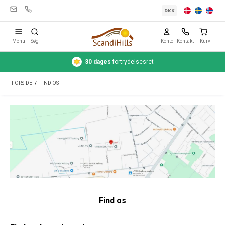
DKK
Menu
Søg
Konto
Kontakt
Kurv
30 dages
fortrydelsesret
Campingudstyr
FORSIDE
/
FIND OS
Telte
Friluftsliv
Rengøring & pleje
Rejseudstyr
Bil & trailer
Gas
Find os
Vand