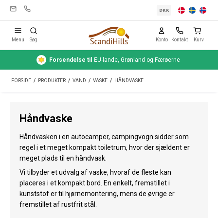
DKK
Menu
Søg
Konto
Kontakt
Kurv
Forsendelse
til
EU-lande, Grønland og Færøerne
Campingudstyr
FORSIDE
/
PRODUKTER
/
VAND
/
VASKE
/
HÅNDVASKE
Telte
Friluftsliv
Håndvaske
Rengøring & pleje
Håndvasken i en autocamper, campingvogn sidder som
Rejseudstyr
regel i et meget kompakt toiletrum, hvor der sjældent er
meget plads til en håndvask.
Bil & trailer
Vi tilbyder et udvalg af vaske, hvoraf de fleste kan
placeres i et kompakt bord. En enkelt, fremstillet i
Gas
kunststof er til hjørnemontering, mens de øvrige er
fremstillet af rustfrit stål.
Vand