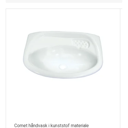
Køl
Elartikler
Vejrstationer
Reservedele
Tilbud
Restsalg
Comet håndvask i kunststof materiale