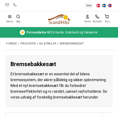
DKK
Menu
Søg
Konto
Kontakt
Kurv
Forsendelse
til
EU-lande, Grønland og Færøerne
Campingudstyr
FORSIDE
/
PRODUKTER
/
BIL & TRAILER
/
BREMSEBAKKESÆT
Telte
Friluftsliv
Bremsebakkesæt
Rengøring & pleje
Et bremsebakkesæt er en essentiel del af bilens
Rejseudstyr
bremsesystem, der sikrer pålidelig og sikker opbremsning.
Med et nyt bremsebakkesæt får du forbedret
Bil & trailer
bremseeffektivitet og ro i sindet, uanset vejforholdene. Se
vores udvalg af forskellig bremsebakkesæt herunder.
Gas
Vand