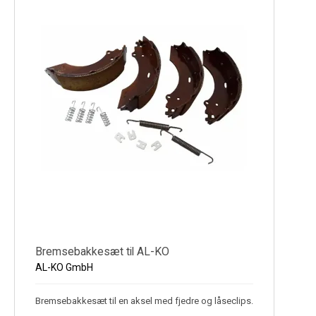
Køl
Elartikler
Vejrstationer
Reservedele
Tilbud
Restsalg
Bremsebakkesæt til AL-KO
AL-KO GmbH
Bremsebakkesæt til en aksel med fjedre og låseclips.