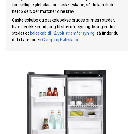
forskellige kølebokse og gaskøleskabe, så du kan finde
Køl
netop den, der matcher dine krav.
Elartikler
Gaskøleskabe og gaskølebokse bruges primært steder,
hvor der ikke er adgang til strømforsyning. Mangler du i
Vejrstationer
stedet et
køleskab til 12 volt strømforsyning
,
så finder du
det i kategorien
Camping Køleskabe
.
Reservedele
Tilbud
Restsalg