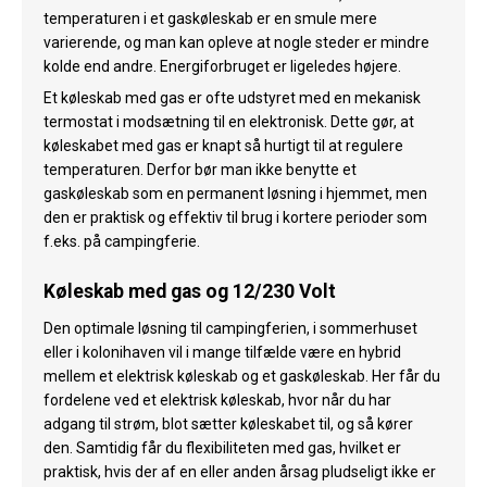
temperaturen i et gaskøleskab er en smule mere
varierende, og man kan opleve at nogle steder er mindre
kolde end andre. Energiforbruget er ligeledes højere.
Et køleskab med gas er ofte udstyret med en mekanisk
termostat i modsætning til en elektronisk. Dette gør, at
køleskabet med gas er knapt så hurtigt til at regulere
temperaturen. Derfor bør man ikke benytte et
gaskøleskab som en permanent løsning i hjemmet, men
den er praktisk og effektiv til brug i kortere perioder som
f.eks. på campingferie.
Køleskab med gas og 12/230 Volt
Den optimale løsning til campingferien, i sommerhuset
eller i kolonihaven vil i mange tilfælde være en hybrid
mellem et elektrisk køleskab og et gaskøleskab. Her får du
fordelene ved et elektrisk køleskab, hvor når du har
adgang til strøm, blot sætter køleskabet til, og så kører
den. Samtidig får du flexibiliteten med gas, hvilket er
praktisk, hvis der af en eller anden årsag pludseligt ikke er