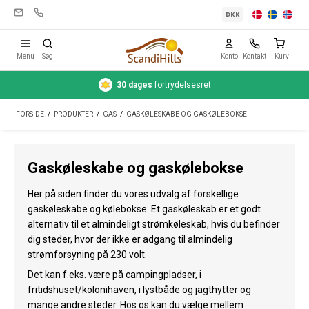
DKK
Menu
Søg
Konto
Kontakt
Kurv
30 dages
fortrydelsesret
Campingudstyr
FORSIDE
/
PRODUKTER
/
GAS
/
GASKØLESKABE OG GASKØLEBOKSE
Telte
Friluftsliv
Gaskøleskabe og gaskølebokse
Rengøring & pleje
Her på siden finder du vores udvalg af forskellige
Rejseudstyr
gaskøleskabe og kølebokse. Et gaskøleskab er et godt
alternativ til et almindeligt strømkøleskab, hvis du befinder
Bil & trailer
dig steder, hvor der ikke er adgang til almindelig
strømforsyning på 230 volt.
Gas
Det kan f.eks. være på campingpladser, i
fritidshuset/kolonihaven, i lystbåde og jagthytter og
Vand
mange andre steder. Hos os kan du vælge mellem