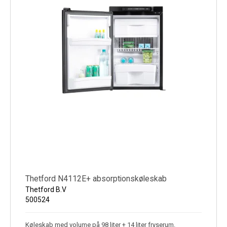
Thetford N4112E+ absorptionskøleskab
Thetford B.V
500524
Køleskab med volume på 98 liter + 14 liter fryserum.