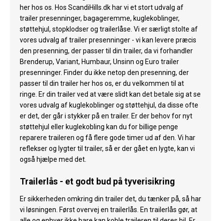
her hos os. Hos ScandiHills.dk har vi et stort udvalg af
trailer presenninger, bagageremme, kuglekoblinger,
støttehjul, stopklodser og trailerlåse. Vi er særligt stolte af
vores udvalg af trailer presenninger - vi kan levere præcis
den presenning, der passer til din trailer, da vi forhandler
Brenderup, Variant, Humbaur, Unsinn og Euro trailer
presenninger. Finder du ikke netop den presenning, der
passer til din trailer her hos os, er du velkommen til at
ringe. Er din trailer ved at være slidt kan det betale sig at se
vores udvalg af kuglekoblinger og støttehjul, da disse ofte
er det, der går i stykker på en trailer. Er der behov for nyt
støttehjul eller kuglekobling kan du for billige penge
reparere traileren og få flere gode timer ud af den. Vi har
reflekser og lygter til trailer, så er der gået en lygte, kan vi
også hjælpe med det.
Trailerlås - et godt bud på tyverisikring
Er sikkerheden omkring din trailer det, du tænker på, så har
vi løsningen. Først overvej en trailerlås. En trailerlås gør, at
alle og enhver ikke bare kan koble traileren til deres bil. Er