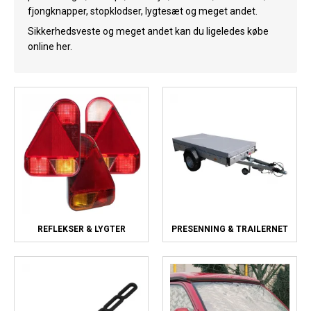
fjongknapper, stopklodser, lygtesæt og meget andet.
Køl
Sikkerhedsveste og meget andet kan du ligeledes købe
Elartikler
online her.
Vejrstationer
Reservedele
Tilbud
Restsalg
REFLEKSER & LYGTER
PRESENNING & TRAILERNET