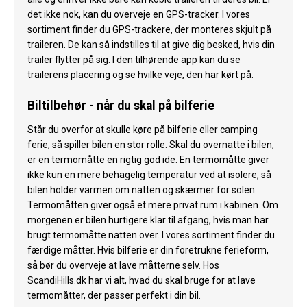
det ikke nok, kan du overveje en GPS-tracker. I vores
sortiment finder du GPS-trackere, der monteres skjult på
traileren. De kan så indstilles til at give dig besked, hvis din
trailer flytter på sig. I den tilhørende app kan du se
trailerens placering og se hvilke veje, den har kørt på.
Biltilbehør - når du skal på bilferie
Står du overfor at skulle køre på bilferie eller camping
ferie, så spiller bilen en stor rolle. Skal du overnatte i bilen,
er en termomåtte en rigtig god ide. En termomåtte giver
ikke kun en mere behagelig temperatur ved at isolere, så
bilen holder varmen om natten og skærmer for solen.
Termomåtten giver også et mere privat rum i kabinen. Om
morgenen er bilen hurtigere klar til afgang, hvis man har
brugt termomåtte natten over. I vores sortiment finder du
færdige måtter. Hvis bilferie er din foretrukne ferieform,
så bør du overveje at lave måtterne selv. Hos
ScandiHills.dk har vi alt, hvad du skal bruge for at lave
termomåtter, der passer perfekt i din bil.