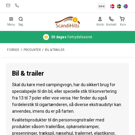
DKK
Menu
Søg
Konto
Kontakt
Kurv
30 dages
fortrydelsesret
Campingudstyr
FORSIDE
/
PRODUKTER
/
BIL & TRAILER
Telte
Friluftsliv
Bil & trailer
Rengøring & pleje
Skal du køre med campingvogn, har du sikkert brug for
Rejseudstyr
specialspejle til din bil, eller specielle stik til konvertering
fra 13 til 7 poler eller vice versa. Her finder du også
Bil & trailer
fordelerstik til cigartænderen, så diverse ekstraudstyr kan
anvendes, imens du er på farten.
Gas
Kvalitetsprodukter til din personvognstrailer med
produkter såsom trailerlåse, opkørselsramper,
Vand
presenninger, trækspil, næsehjul, trailernet, elastiksnor,