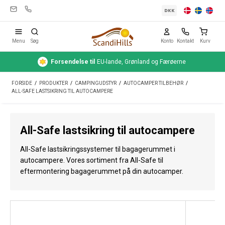
DKK
Menu
Søg
Konto
Kontakt
Kurv
Forsendelse
til
EU-lande, Grønland og Færøerne
Campingudstyr
FORSIDE
/
PRODUKTER
/
CAMPINGUDSTYR
/
AUTOCAMPER TILBEHØR
/
Telte
ALL-SAFE LASTSIKRING TIL AUTOCAMPERE
Friluftsliv
All-Safe lastsikring til autocampere
Rengøring & pleje
All-Safe lastsikringssystemer til bagagerummet i
Rejseudstyr
autocampere. Vores sortiment fra All-Safe til
eftermontering bagagerummet på din autocamper.
Bil & trailer
Gas
Vand