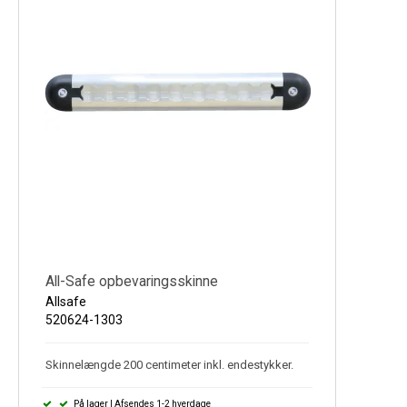
Køl
Elartikler
Vejrstationer
Reservedele
Tilbud
Restsalg
All-Safe opbevaringsskinne
Allsafe
520624-1303
Skinnelængde 200 centimeter inkl. endestykker.
På lager | Afsendes 1-2 hverdage