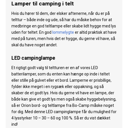
Lamper til camping i telt
Hvis du hører til dem, der elsker aftenerne, når du er på
telttur – både inde og ude, så har du måske behov for at
medbringe en god teltlampe eller skabe lidt hygge med lys
uden for teltet. En god
lommelygte
er altid praktisk at have
med på turen, men hvis det er hygge, du gerne vil have, så
skal du have noget andet.
LED campinglampe
Et rigtigt godt valg til teltturen er en af vores LED
batterilamper, som du enten kan hænge op inde i teltet
eller stille på gulvet eller et bord. Lamperne er prisbillige,
fylder ikke meget i en rygsæk eller oppakning, og så
skaber de et godt lys. Hvis du gerne vil have en lampe, der
både kan give et godt lys men også skabe hyggebelysning,
så er Orion bord- og teltlampe fra Bo-Camp måske noget
for dig. Med denne LED campinglampe får du mulighed for
4 lysstyrker 10 – 30 – 60 og 100 %. Så er du vist dækket
ind!