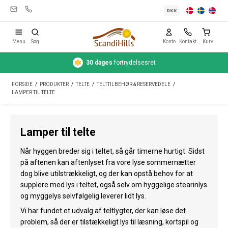
DKK
Menu
Søg
Konto
Kontakt
Kurv
30 dages
fortrydelsesret
Campingudstyr
FORSIDE
/
PRODUKTER
/
TELTE
/
TELTTILBEHØR & RESERVEDELE
/
Telte
LAMPER TIL TELTE
Friluftsliv
Lamper til telte
Rengøring & pleje
Når hyggen breder sig i teltet, så går timerne hurtigt. Sidst
Rejseudstyr
på aftenen kan aftenlyset fra vore lyse sommernætter
dog blive utilstrækkeligt, og der kan opstå behov for at
Bil & trailer
supplere med lys i teltet, også selv om hyggelige stearinlys
Gas
og myggelys selvfølgelig leverer lidt lys.
Vi har fundet et udvalg af teltlygter, der kan løse det
Vand
problem, så der er tilstækkeligt lys til læsning, kortspil og