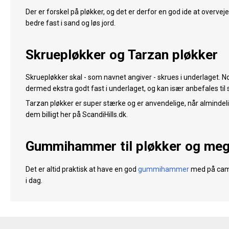
Der er forskel på pløkker, og det er derfor en god ide at overvej
bedre fast i sand og løs jord.
Skruepløkker og Tarzan pløkker
Skruepløkker skal - som navnet angiver - skrues i underlaget. No
dermed ekstra godt fast i underlaget, og kan især anbefales til
Tarzan pløkker er super stærke og er anvendelige, når almindeli
dem billigt her på ScandiHills.dk.
Gummihammer til pløkker og me
Det er altid praktisk at have en god
gummihammer
med på campi
i dag.