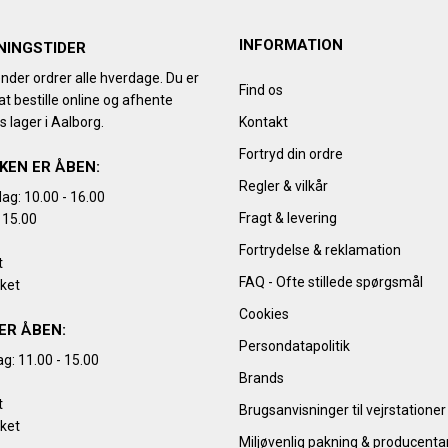
INFORMATION
NINGSTIDER
nder ordrer alle hverdage. Du er
Find os
t bestille online og afhente
s lager i Aalborg.
Kontakt
Fortryd din ordre
KEN ER ÅBEN:
Regler & vilkår
ag: 10.00 - 16.00
Fragt & levering
 15.00
Fortrydelse & reklamation
t
FAQ - Ofte stillede spørgsmål
kket
Cookies
ER ÅBEN:
Persondatapolitik
g: 11.00 - 15.00
Brands
t
Brugsanvisninger til vejrstationer
kket
Miljøvenlig pakning & producent