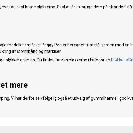
e, hvor du skal bruge pløkkerne. Skal du feks. bruge dem på stranden, så k
gle modeller fra feks. Peggy Peg er beregnet til at slå i jorden med en 
 sikring af stormbånd og markiser.
ge pløkker giver op. Du finder Tarzan pløkkerne i kategorien
Pløkker stål
get mere
ng. Vi har derfor selvfølgelig også et udvalg af gummihamre i god kva