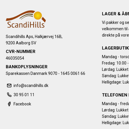
LAGER & ÅB
Vi pakker og se
velkommen til a
direkte på vore
Scandihills Aps, Halkjærvej 16B,
9200 Aalborg SV
LAGERBUTIK
CVR-NUMMER
Mandag - torsd
46035054
Fredag: 10.00 -
BANKOPLYSNINGER
Lørdag: Lukket
Sparekassen Danmark 9070 - 1645 0061 66
Søndag: Lukke
Helligdage: Lu
info@scandihills.dk
30 95 01 11
TELEFONEN 
Mandag - freda
Facebook
Lørdag: Lukket
Søndag: Lukke
Helligdage: Lu