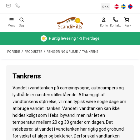
DKK
Menu
Søg
Konto
Kontakt
Kurv
Hurtig
levering
1-3 hverdage
Campingudstyr
FORSIDE
/
PRODUKTER
/
RENGØRING & PLEJE
/
TANKRENS
Telte
Friluftsliv
Tankrens
Rengøring & pleje
Vandet i vandtanken på campingvogne, autocampers og
Rejseudstyr
lystbåde er næsten stillestående. Afhængigt af
vandtankens størrelse, vil man typisk være nogle dage om
Bil & trailer
at bruge vandet i tanken. Vandet i vandtanken kan ikke
holdes køligt som i feks. byvand, men når let en
Gas
temperatur mellem 20 og 30 grader om dagen. Det
indebærer, at vandet i vandtanken har rigtig god grobund
Vand
for vækst af alger og bakterier. Derfor skal vandtanken