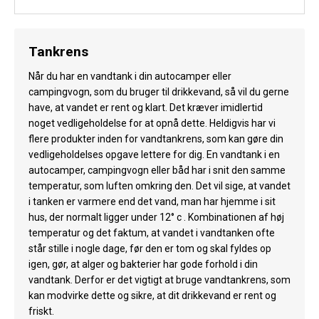
Tankrens
Når du har en vandtank i din autocamper eller
campingvogn, som du bruger til drikkevand, så vil du gerne
have, at vandet er rent og klart. Det kræver imidlertid
noget vedligeholdelse for at opnå dette. Heldigvis har vi
flere produkter inden for vandtankrens, som kan gøre din
vedligeholdelses opgave lettere for dig. En vandtank i en
autocamper, campingvogn eller båd har i snit den samme
temperatur, som luften omkring den. Det vil sige, at vandet
i tanken er varmere end det vand, man har hjemme i sit
hus, der normalt ligger under 12° c . Kombinationen af høj
temperatur og det faktum, at vandet i vandtanken ofte
står stille i nogle dage, før den er tom og skal fyldes op
igen, gør, at alger og bakterier har gode forhold i din
vandtank. Derfor er det vigtigt at bruge vandtankrens, som
kan modvirke dette og sikre, at dit drikkevand er rent og
friskt.