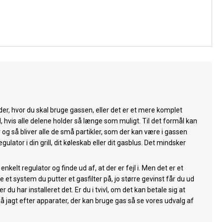
 der, hvor du skal bruge gassen, eller det er et mere komplet
 hvis alle delene holder så længe som muligt. Til det formål kan
r og så bliver alle de små partikler, som der kan være i gassen
lator i din grill, dit køleskab eller dit gasblus. Det mindsker
kelt regulator og finde ud af, at der er fejl i. Men det er et
 et system du putter et gasfilter på, jo større gevinst får du ud
er du har installeret det. Er du i tvivl, om det kan betale sig at
 på jagt efter apparater, der kan bruge gas så se vores udvalg af