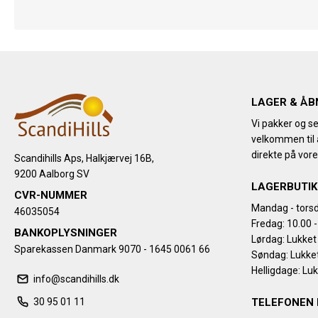
LAGER & ÅB
Vi pakker og se
velkommen til a
direkte på vore
Scandihills Aps, Halkjærvej 16B,
9200 Aalborg SV
LAGERBUTIK
CVR-NUMMER
Mandag - torsd
46035054
Fredag: 10.00 -
BANKOPLYSNINGER
Lørdag: Lukket
Sparekassen Danmark 9070 - 1645 0061 66
Søndag: Lukke
Helligdage: Lu
info@scandihills.dk
30 95 01 11
TELEFONEN 