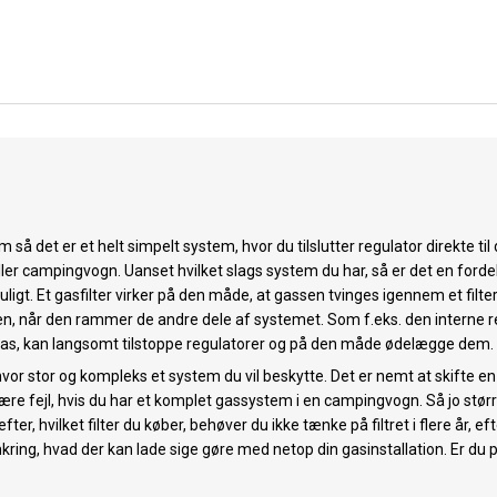
så det er et helt simpelt system, hvor du tilslutter regulator direkte til
ler campingvogn. Uanset hvilket slags system du har, så er det en fordel,
ligt. Et gasfilter virker på den måde, at gassen tvinges igennem et filte
ren, når den rammer de andre dele af systemet. Som f.eks. den interne regu
 i gas, kan langsomt tilstoppe regulatorer og på den måde ødelægge dem.
or stor og kompleks et system du vil beskytte. Det er nemt at skifte en en
 være fejl, hvis du har et komplet gassystem i en campingvogn. Så jo større
fter, hvilket filter du køber, behøver du ikke tænke på filtret i flere år, eft
e omkring, hvad der kan lade sige gøre med netop din gasinstallation. Er du