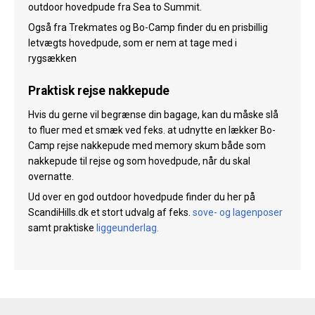
outdoor hovedpude fra Sea to Summit.
Også fra Trekmates og Bo-Camp finder du en prisbillig
letvægts hovedpude, som er nem at tage med i
rygsækken
Praktisk rejse nakkepude
Hvis du gerne vil begrænse din bagage, kan du måske slå
to fluer med et smæk ved feks. at udnytte en lækker Bo-
Camp rejse nakkepude med memory skum både som
nakkepude til rejse og som hovedpude, når du skal
overnatte.
Ud over en god outdoor hovedpude finder du her på
ScandiHills.dk et stort udvalg af feks.
sove- og lagenposer
samt praktiske
liggeunderlag
.