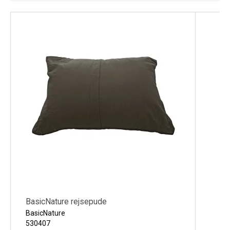
Køl
Elartikler
Vejrstationer
Reservedele
Tilbud
Restsalg
BasicNature rejsepude
BasicNature
530407