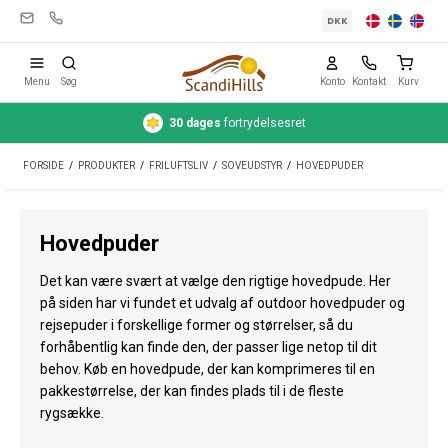
DKK
Menu
Søg
Konto
Kontakt
Kurv
30 dages
fortrydelsesret
Campingudstyr
FORSIDE
/
PRODUKTER
/
FRILUFTSLIV
/
SOVEUDSTYR
/
HOVEDPUDER
Telte
Friluftsliv
Hovedpuder
Rengøring & pleje
Det kan være svært at vælge den rigtige hovedpude. Her
Rejseudstyr
på siden har vi fundet et udvalg af outdoor hovedpuder og
rejsepuder i forskellige former og størrelser, så du
Bil & trailer
forhåbentlig kan finde den, der passer lige netop til dit
behov. Køb en hovedpude, der kan komprimeres til en
Gas
pakkestørrelse, der kan findes plads til i de fleste
rygsække.
Vand