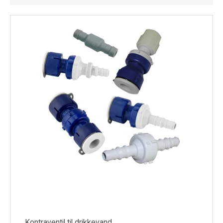
Køl
Elartikler
Vejrstationer
Reservedele
Tilbud
Restsalg
Kontraventil til drikkevand