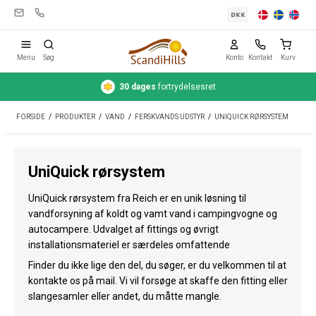
DKK
Menu
Søg
Konto
Kontakt
Kurv
Hurtig
levering
1-3 hverdage
Campingudstyr
FORSIDE
/
PRODUKTER
/
VAND
/
FERSKVANDS UDSTYR
/
UNIQUICK RØRSYSTEM
Telte
Friluftsliv
UniQuick rørsystem
Rengøring & pleje
UniQuick rørsystem fra Reich er en unik løsning til
Rejseudstyr
vandforsyning af koldt og vamt vand i campingvogne og
autocampere. Udvalget af fittings og øvrigt
Bil & trailer
installationsmateriel er særdeles omfattende
Finder du ikke lige den del, du søger, er du velkommen til at
Gas
kontakte os på mail. Vi vil forsøge at skaffe den fitting eller
slangesamler eller andet, du måtte mangle.
Vand