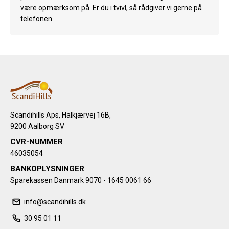
være opmærksom på. Er du i tvivl, så rådgiver vi gerne på
telefonen.
Scandihills Aps, Halkjærvej 16B,
9200 Aalborg SV
CVR-NUMMER
46035054
BANKOPLYSNINGER
Sparekassen Danmark 9070 - 1645 0061 66
info@scandihills.dk
30 95 01 11