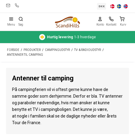
DKK
Menu
Søg
Konto
Kontakt
Kurv
Hurtig
levering
1-3 hverdage
Campingudstyr
FORSIDE
/
PRODUKTER
/
CAMPINGUDSTYR
/
TV- & RADIOUDSTYR
/
Telte
ANTENNER TIL CAMPING
Friluftsliv
Antenner til camping
Rengøring & pleje
På campingferien vil vi oftest gerne kunne have de
Rejseudstyr
samme goder som derhjemme. Derfor er bla. TV antenner
og paraboler nødvendige, hvis man ønsker at kunne
Bil & trailer
benytte et TV i campingboligen. Det kunne jo være,
Gas
at nogle i familien skal se de daglige nyheder eller årets
Tour de France.
Vand