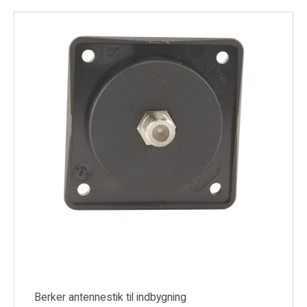
Køl
Elartikler
Vejrstationer
Reservedele
Tilbud
Restsalg
Berker antennestik til indbygning