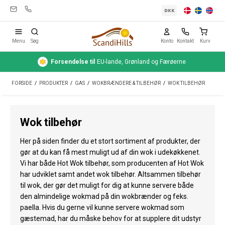
DKK
Menu
Søg
Konto
Kontakt
Kurv
Forsendelse
til
EU-lande, Grønland og Færøerne
Campingudstyr
FORSIDE
/
PRODUKTER
/
GAS
/
WOKBRÆNDERE & TILBEHØR
/
WOK TILBEHØR
Telte
Friluftsliv
Wok tilbehør
Rengøring & pleje
Her på siden finder du et stort sortiment af produkter, der
Rejseudstyr
gør at du kan få mest muligt ud af din wok i udekøkkenet.
Vi har både Hot Wok tilbehør, som producenten af Hot Wok
Bil & trailer
har udviklet samt andet wok tilbehør. Altsammen tilbehør
til wok, der gør det muligt for dig at kunne servere både
Gas
den almindelige wokmad på din wokbrænder og feks.
paella. Hvis du gerne vil kunne servere wokmad som
Vand
gæstemad, har du måske behov for at supplere dit udstyr