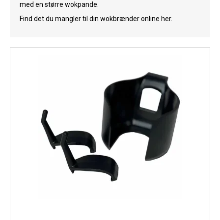
med en større wokpande.
Køl
Find det du mangler til din wokbrænder online her.
Elartikler
Vejrstationer
Reservedele
Tilbud
Restsalg