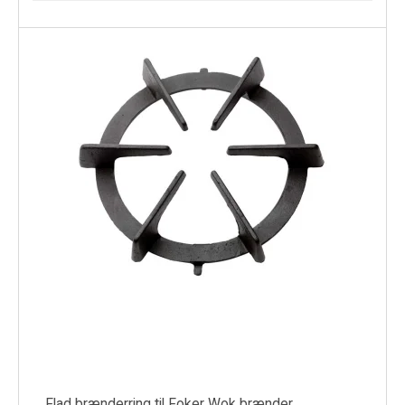
Flad brænderring til Foker Wok brænder