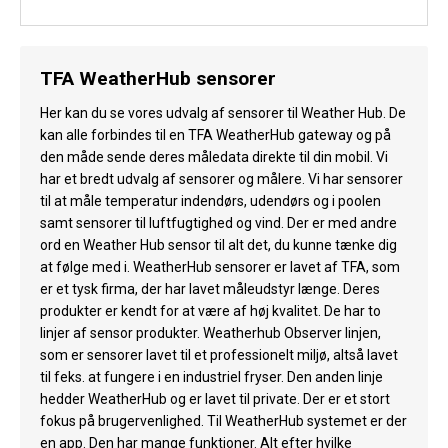
TFA WeatherHub sensorer
Her kan du se vores udvalg af sensorer til Weather Hub. De
kan alle forbindes til en TFA WeatherHub gateway og på
den måde sende deres måledata direkte til din mobil. Vi
har et bredt udvalg af sensorer og målere. Vi har sensorer
til at måle temperatur indendørs, udendørs og i poolen
samt sensorer til luftfugtighed og vind. Der er med andre
ord en Weather Hub sensor til alt det, du kunne tænke dig
at følge med i. WeatherHub sensorer er lavet af TFA, som
er et tysk firma, der har lavet måleudstyr længe. Deres
produkter er kendt for at være af høj kvalitet. De har to
linjer af sensor produkter. Weatherhub Observer linjen,
som er sensorer lavet til et professionelt miljø, altså lavet
til feks. at fungere i en industriel fryser. Den anden linje
hedder WeatherHub og er lavet til private. Der er et stort
fokus på brugervenlighed. Til WeatherHub systemet er der
en app. Den har mange funktioner. Alt efter hvilke