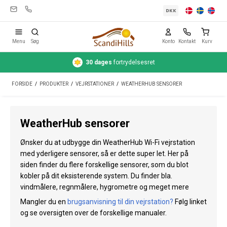
DKK
Menu
Søg
Konto
Kontakt
Kurv
30 dages
fortrydelsesret
Campingudstyr
FORSIDE
/
PRODUKTER
/
VEJRSTATIONER
/
WEATHERHUB SENSORER
Telte
Friluftsliv
WeatherHub sensorer
Rengøring & pleje
Ønsker du at udbygge din WeatherHub Wi-Fi vejrstation
Rejseudstyr
med yderligere sensorer, så er dette super let. Her på
siden finder du flere forskellige sensorer, som du blot
Bil & trailer
kobler på dit eksisterende system. Du finder bla.
vindmålere, regnmålere, hygrometre og meget mere
Gas
Mangler du en
brugsanvisning til din vejrstation
?
Følg linket
og se oversigten over de forskellige manualer.
Vand