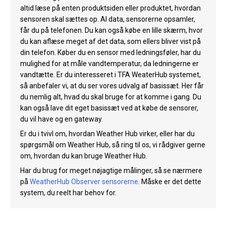
altid læse på enten produktsiden eller produktet, hvordan
sensoren skal sættes op. Al data, sensorerne opsamler,
får du på telefonen. Du kan også købe en lille skærm, hvor
du kan aflæse meget af det data, som ellers bliver vist på
din telefon. Køber du en sensor med ledningsføler, har du
mulighed for at måle vandtemperatur, da ledningerne er
vandtætte. Er du interesseret i TFA WeaterHub systemet,
så anbefaler vi, at du ser vores udvalg af basissæt. Her får
du nemlig alt, hvad du skal bruge for at komme i gang. Du
kan også lave dit eget basissæt ved at købe de sensorer,
du vil have og en gateway.
Er du i tvivl om, hvordan Weather Hub virker, eller har du
spørgsmål om Weather Hub, så ring til os, vi rådgiver gerne
om, hvordan du kan bruge Weather Hub.
Har du brug for meget nøjagtige målinger, så se nærmere
på
WeatherHub Observer sensorerne
. Måske er det dette
system, du reelt har behov for.