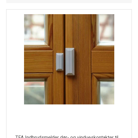
Køl
Elartikler
Vejrstationer
Reservedele
Tilbud
Restsalg
TFA Indbrudsmelder dør- og vindueskontakter til