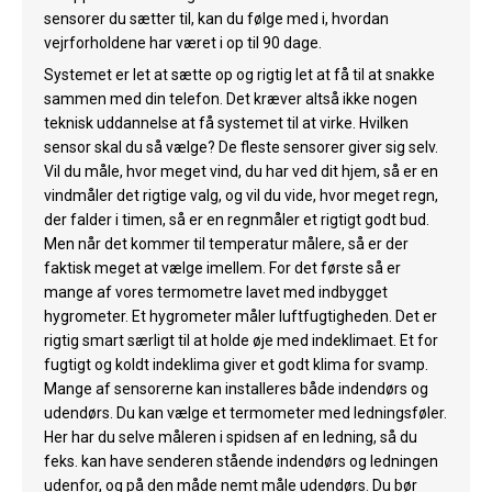
sensorer du sætter til, kan du følge med i, hvordan
vejrforholdene har været i op til 90 dage.
Systemet er let at sætte op og rigtig let at få til at snakke
sammen med din telefon. Det kræver altså ikke nogen
teknisk uddannelse at få systemet til at virke. Hvilken
sensor skal du så vælge? De fleste sensorer giver sig selv.
Vil du måle, hvor meget vind, du har ved dit hjem, så er en
vindmåler det rigtige valg, og vil du vide, hvor meget regn,
der falder i timen, så er en regnmåler et rigtigt godt bud.
Men når det kommer til temperatur målere, så er der
faktisk meget at vælge imellem. For det første så er
mange af vores termometre lavet med indbygget
hygrometer. Et hygrometer måler luftfugtigheden. Det er
rigtig smart særligt til at holde øje med indeklimaet. Et for
fugtigt og koldt indeklima giver et godt klima for svamp.
Mange af sensorerne kan installeres både indendørs og
udendørs. Du kan vælge et termometer med ledningsføler.
Her har du selve måleren i spidsen af en ledning, så du
feks. kan have senderen stående indendørs og ledningen
udenfor, og på den måde nemt måle udendørs. Du bør