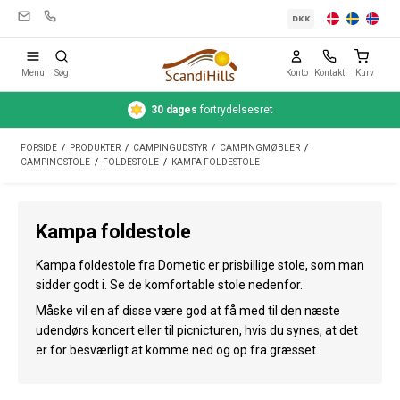
DKK
Menu
Søg
Konto
Kontakt
Kurv
30 dages
fortrydelsesret
Campingudstyr
FORSIDE
/
PRODUKTER
/
CAMPINGUDSTYR
/
CAMPINGMØBLER
/
Telte
CAMPINGSTOLE
/
FOLDESTOLE
/
KAMPA FOLDESTOLE
Friluftsliv
Kampa foldestole
Rengøring & pleje
Kampa foldestole fra Dometic er prisbillige stole, som man
Rejseudstyr
sidder godt i. Se de komfortable stole nedenfor.
Bil & trailer
Måske vil en af disse være god at få med til den næste
udendørs koncert eller til picnicturen, hvis du synes, at det
Gas
er for besværligt at komme ned og op fra græsset.
Vand