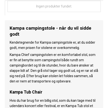
Køl
Ingen produkter fundet.
Elartikler
Vejrstationer
Kampa campingstole - når du vil sidde
godt
Reservedele
Kendetegnende for Kampa campingstole er, at du sidder
Tilbud
godt, men prisen for stolene er overkommelig.
Kampa Chief campingstolen er en komfortabel stol, som
Restsalg
er fin at benytte som campingstol både rundt om
campingbordet og til de stunder, hvor du bare ønsker at
slappe lidt af. Den grå stol tager sig godt ud, og er rar at slå
sig ned på. Efter brug kan stolen let foldes sammen, så
den er nem at transportere og opbevare.
Kampa Tub Chair
Hvis du har brug for en billig stol, som du kan tage med til
udendørs koncert eller festival, er en Kampa Tub stol et