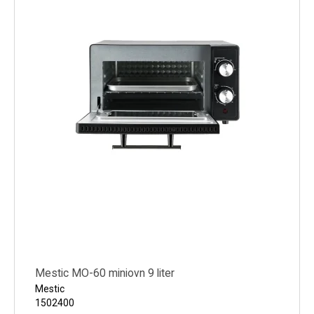
Køl
Elartikler
Vejrstationer
Reservedele
Tilbud
Restsalg
Mestic MO-60 miniovn 9 liter
Mestic
1502400