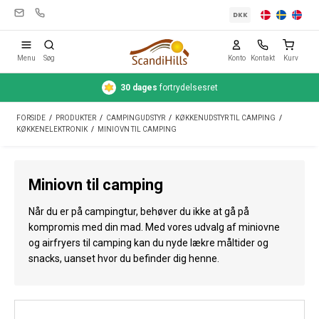
DKK
Menu
Søg
Konto
Kontakt
Kurv
30 dages
fortrydelsesret
Campingudstyr
FORSIDE
/
PRODUKTER
/
CAMPINGUDSTYR
/
KØKKENUDSTYR TIL CAMPING
/
Telte
KØKKENELEKTRONIK
/
MINIOVN TIL CAMPING
Friluftsliv
Miniovn til camping
Rengøring & pleje
Når du er på campingtur, behøver du ikke at gå på
Rejseudstyr
kompromis med din mad. Med vores udvalg af miniovne
og airfryers til camping kan du nyde lækre måltider og
Bil & trailer
snacks, uanset hvor du befinder dig henne.
Gas
Vand