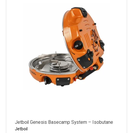
Køl
Elartikler
Vejrstationer
Reservedele
Tilbud
Restsalg
Jetboil Genesis Basecamp System – Isobutane
Jetboil