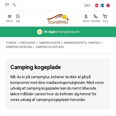
DKK
Menu
Søg
Konto
Kontakt
Kurv
30 dages
fortrydelsesret
Campingudstyr
FORSIDE
/
PRODUKTER
/
CAMPINGUDSTYR
/
KØKKENUDSTYR TIL CAMPING
/
Telte
KØKKENELEKTRONIK
/
CAMPING KOGEPLADE
Friluftsliv
Camping kogeplade
Rengøring & pleje
Når du er på campingtur, behøver du ikke at gå på
Rejseudstyr
kompromis med dine madlavningsmuligheder. Med vores
udvalg af camping kogeplader kan du nemt tilberede
Bil & trailer
lækre måltider uanset hvor du befinder dig henne! Se
Gas
vores udvalg af camping kogeplader herunder.
Vand