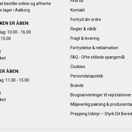
Find os
t bestille online og afhente
s lager i Aalborg.
Kontakt
Fortryd din ordre
KEN ER ÅBEN:
Regler & vilkår
ag: 10.00 - 16.00
Fragt & levering
 15.00
Fortrydelse & reklamation
t
FAQ - Ofte stillede spørgsmål
kket
Cookies
ER ÅBEN:
Persondatapolitik
g: 11.00 - 15.00
Brands
t
Brugsanvisninger til vejrstationer
kket
Miljøvenlig pakning & producent
Prepping Udstyr – Styrk Dit Bere