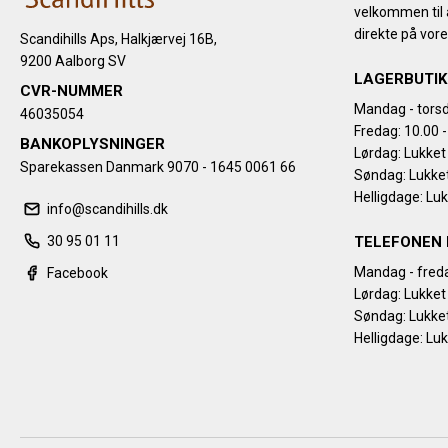
velkommen til a
direkte på vore
Scandihills Aps, Halkjærvej 16B,
9200 Aalborg SV
LAGERBUTIK
CVR-NUMMER
Mandag - torsd
46035054
Fredag: 10.00 -
BANKOPLYSNINGER
Lørdag: Lukket
Sparekassen Danmark 9070 - 1645 0061 66
Søndag: Lukke
Helligdage: Lu
info@scandihills.dk
30 95 01 11
TELEFONEN 
Mandag - freda
Facebook
Lørdag: Lukket
Søndag: Lukke
Helligdage: Lu