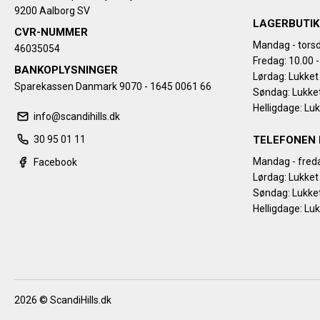
9200 Aalborg SV
LAGERBUTIK
CVR-NUMMER
Mandag - torsd
46035054
Fredag: 10.00 -
BANKOPLYSNINGER
Lørdag: Lukket
Sparekassen Danmark 9070 - 1645 0061 66
Søndag: Lukke
Helligdage: Lu
info@scandihills.dk
30 95 01 11
TELEFONEN 
Mandag - freda
Facebook
Lørdag: Lukket
Søndag: Lukke
Helligdage: Lu
2026 © ScandiHills.dk