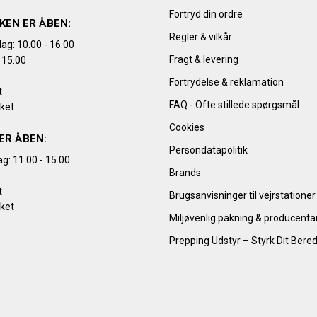
Fortryd din ordre
KEN ER ÅBEN:
Regler & vilkår
ag: 10.00 - 16.00
Fragt & levering
 15.00
Fortrydelse & reklamation
t
FAQ - Ofte stillede spørgsmål
kket
Cookies
ER ÅBEN:
Persondatapolitik
g: 11.00 - 15.00
Brands
t
Brugsanvisninger til vejrstationer
kket
Miljøvenlig pakning & producent
Prepping Udstyr – Styrk Dit Bere