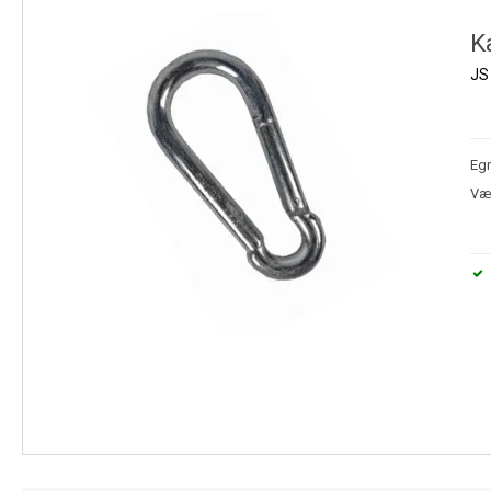
K
JS 
Egn
Væl