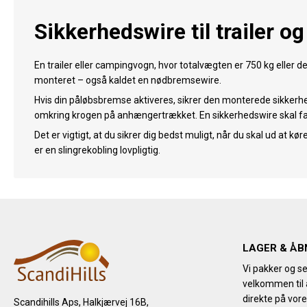
Sikkerhedswire til trailer 
En trailer eller campingvogn, hvor totalvægten er 750 kg eller 
monteret – også kaldet en nødbremsewire.
Hvis din påløbsbremse aktiveres, sikrer den monterede sikkerh
omkring krogen på anhængertrækket. En sikkerhedswire skal fastg
Det er vigtigt, at du sikrer dig bedst muligt, når du skal ud at k
er en slingrekobling lovpligtig.
LAGER & ÅB
Vi pakker og se
velkommen til a
direkte på vore
Scandihills Aps, Halkjærvej 16B,