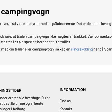
og campingvogn
derover, skal være udstyret med en påløbsbremse. Det er desuden lovpligt
edswire, at trailer/campingvogn ikke hægtes af trækket. Vær opmærksom 
øres i et øje specielt beregnet til formålet.
øre med din trailer eller campingvogn, så køb en
slingrekobling
her på Scand
INFORMATION
NINGSTIDER
nder ordrer alle hverdage. Du er
Find os
t bestille online og afhente
s lager i Aalborg.
Kontakt