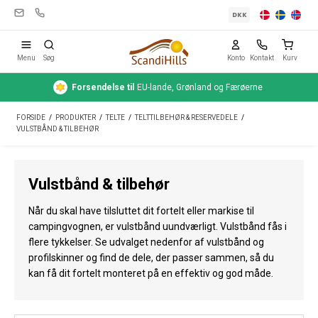
DKK
Menu
Søg
Konto
Kontakt
Kurv
Forsendelse
til
EU-lande, Grønland og Færøerne
Campingudstyr
FORSIDE
/
PRODUKTER
/
TELTE
/
TELTTILBEHØR & RESERVEDELE
/
Telte
VULSTBÅND & TILBEHØR
Friluftsliv
Vulstbånd & tilbehør
Rengøring & pleje
Når du skal have tilsluttet dit fortelt eller markise til
Rejseudstyr
campingvognen, er vulstbånd uundværligt. Vulstbånd fås i
flere tykkelser. Se udvalget nedenfor af vulstbånd og
Bil & trailer
profilskinner og find de dele, der passer sammen, så du
Gas
kan få dit fortelt monteret på en effektiv og god måde.
Vand