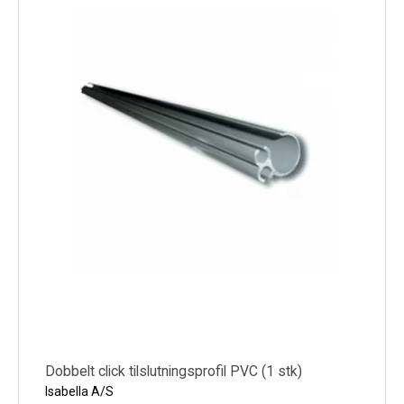
Køl
Elartikler
Vejrstationer
Reservedele
Tilbud
Restsalg
Dobbelt click tilslutningsprofil PVC (1 stk)
Isabella A/S