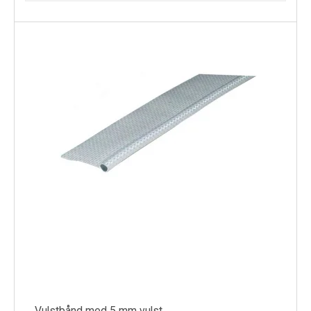
Vulstbånd med 5 mm vulst