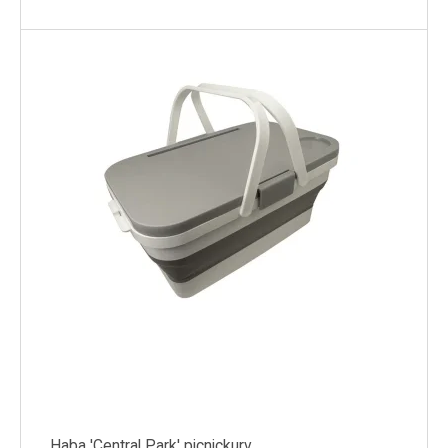
Haba 'Central Park' picnickurv