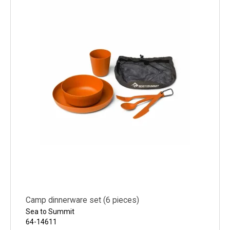
Køl
Elartikler
Vejrstationer
Reservedele
Tilbud
Restsalg
Camp dinnerware set (6 pieces)
Sea to Summit
64-14611