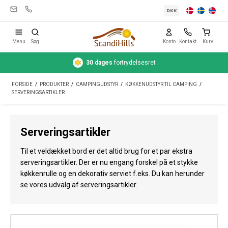
DKK
Menu
Søg
Konto
Kontakt
Kurv
Hurtig
levering
1-3 hverdage
Campingudstyr
FORSIDE
/
PRODUKTER
/
CAMPINGUDSTYR
/
KØKKENUDSTYR TIL CAMPING
/
Telte
SERVERINGSARTIKLER
Friluftsliv
Serveringsartikler
Rengøring & pleje
Til et veldækket bord er det altid brug for et par ekstra
Rejseudstyr
serveringsartikler. Der er nu engang forskel på et stykke
køkkenrulle og en dekorativ serviet f.eks. Du kan herunder
Bil & trailer
se vores udvalg af serveringsartikler.
Gas
Vand