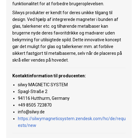
funktionalitet for at forbedre brugeroplevelsen.
Køl
Silwys produkter er kendt for deres unikke tilgang til
Elartikler
design. Ved hjælp af integrerede magneter i bunden af
glas, talerkener etc. og tilhørende metalbaser kan
Vejrstationer
brugerne nyde deres favoritdrikke og madvarer uden
bekymring for utilsigtede spild. Dette innovative koncept
Reservedele
gør det muligt for glas og tallerkener mm. at forblive
sikkert fastgjort til metalbaserne, selv når de placeres på
Tilbud
skrå eller vendes på hovedet.
Restsalg
Kontaktinformation til producenten:
silwy MAGNETIC SYSTEM
Spagl-Straße 2
94116 Hutthurm, Germany
+49 8505 723870
info@silwy.de
https://silwymagneticsystem.zendesk.com/hc/de/requ
ests/new