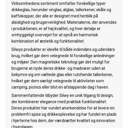
Virksomhedens sortiment omfatter forskellige typer
drikkeglas, herunder vinglas, ølglas, tallerkener, skåle og
kaffekopper, der alle er designet med henblik på
alsidighed og brugervenlighed. Materialerne, der anvendes
i produktionen, er af høj kvalitet, og hver detalje er
omhyggeligt overvejet for at opnå en harmonisk
kombination af æstetik og funktionalitet.
Silwys produkter er ideelle til både indendørs og udendørs
brug, hvilket gør dem velegnede til forskellige anledninger
og miljøer. Den magnetiske teknologi gør det muligt for
brugerne at nyde deres drikke- og madvarer uden at
bekymre sig om væltede glas eller rutchende tallerkener,
hvilket gør dem særligt velegnede til aktiviteter som
camping, picnics eller blot en afslappende dag i haven.
Sammenfattende tilbyder Silwy en unik tilgang til design,
der kombinerer elegance med praktisk funktionalitet.
Deres produkter har vundet anerkendelse for at levere en
problemfri spise og drikkeoplevelse og har fundet en plads
i hjerterne hos dem, der værdsætter kvalitet og innovation
i hverdagen.