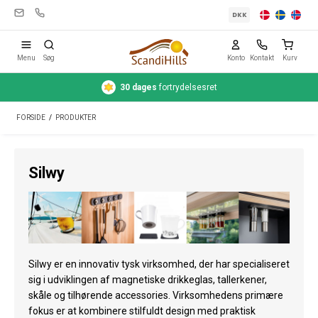
DKK
Menu
Søg
Konto
Kontakt
Kurv
30 dages
fortrydelsesret
Campingudstyr
FORSIDE
/
PRODUKTER
Telte
Friluftsliv
Silwy
Rengøring & pleje
Rejseudstyr
Bil & trailer
Silwy er en innovativ tysk virksomhed, der har specialiseret
Gas
sig i udviklingen af magnetiske drikkeglas, tallerkener,
skåle og tilhørende accessories. Virksomhedens primære
Vand
fokus er at kombinere stilfuldt design med praktisk