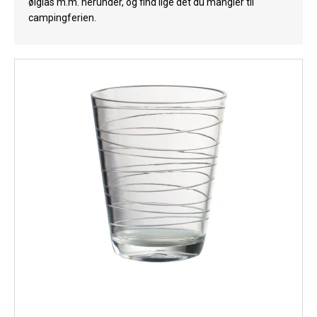
ølglas m.m. herunder, og find lige dét du mangler til
Køl
campingferien.
Elartikler
Vejrstationer
Reservedele
Tilbud
Restsalg