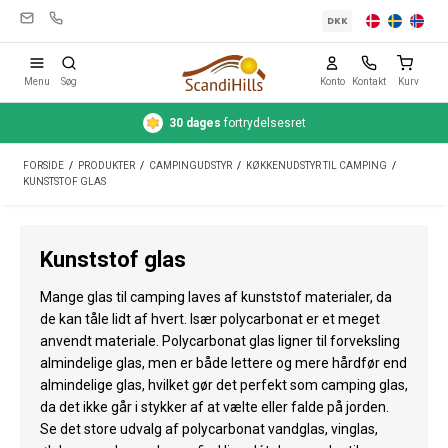
DKK
Menu
Søg
Konto
Kontakt
Kurv
Hurtig
levering
1-3 hverdage
Campingudstyr
FORSIDE
/
PRODUKTER
/
CAMPINGUDSTYR
/
KØKKENUDSTYR TIL CAMPING
/
Telte
KUNSTSTOF GLAS
Friluftsliv
Kunststof glas
Rengøring & pleje
Mange glas til camping laves af kunststof materialer, da
Rejseudstyr
de kan tåle lidt af hvert. Især polycarbonat er et meget
anvendt materiale. Polycarbonat glas ligner til forveksling
Bil & trailer
almindelige glas, men er både lettere og mere hårdfør end
Gas
almindelige glas, hvilket gør det perfekt som camping glas,
da det ikke går i stykker af at vælte eller falde på jorden.
Vand
Se det store udvalg af polycarbonat vandglas, vinglas,