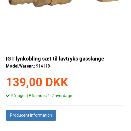
Køl
Elartikler
Vejrstationer
Reservedele
Tilbud
IGT lynkobling sæt til lavtryks gasslange
Model/Varenr.:
914118
Restsalg
139,00 DKK
På lager | Afsendes 1-2 hverdage
Producent information