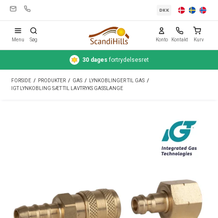
DKK
Menu
Søg
Konto
Kontakt
Kurv
30 dages
fortrydelsesret
Campingudstyr
FORSIDE
/
PRODUKTER
/
GAS
/
LYNKOBLINGER TIL GAS
/
Telte
IGT LYNKOBLING SÆT TIL LAVTRYKS GASSLANGE
Friluftsliv
Rengøring & pleje
Rejseudstyr
Bil & trailer
Gas
Vand