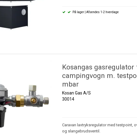
På lager | Afsendes 1-2 hverdage
Kosangas gasregulator t
campingvogn m. testpo
mbar
Kosan Gas A/S
30014
Caravan lavtryksregulator med testpoint, ov
og slangebrudsventil.