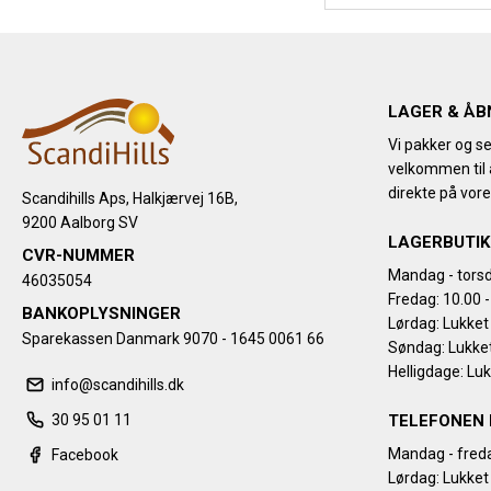
LAGER & ÅB
Vi pakker og se
velkommen til a
direkte på vore
Scandihills Aps, Halkjærvej 16B,
9200 Aalborg SV
LAGERBUTIK
CVR-NUMMER
Mandag - torsd
46035054
Fredag: 10.00 -
BANKOPLYSNINGER
Lørdag: Lukket
Sparekassen Danmark 9070 - 1645 0061 66
Søndag: Lukke
Helligdage: Lu
info@scandihills.dk
30 95 01 11
TELEFONEN 
Mandag - freda
Facebook
Lørdag: Lukket