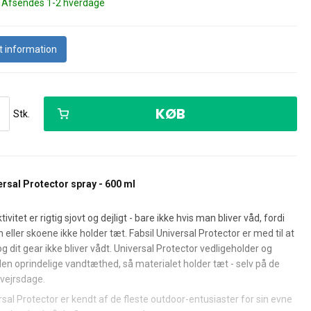
esæt
r
tiler m.m.
Rens til spildevandstank
Trailerlåse
Gasregulator til EU lande
Tragte/vandkander
gorier
| Afsendes 1-2 hverdage
Teltstænger & tilbehør
Sikkerhed & vægtkontrol
Lamper til telte
ter/tarp
dåser
Myggenet
Fatninger & ledninger
 til beklædning
tiler
Sprayflasker, tryksprøjter m.m.
Lækagetest
iner
E-Trailer sikkerhed- &
Pumpe til lufttelte
 information
r
komfortsystem
Se alle kategorier
sugekop
GPS trackere
 gaskasser
Gasudstyr andet
vering
Låg til vanddunke og vandtanke
Sikkerhedsboks
Advarselstavler
KØB
Stk.
Campingvogns- & kugletryksvægte
gorier
Kikkerter
solsejl
Parasoller m.m.
Jordspyd til parasol
ersal Protector spray - 600 ml
Parasoller
ør
vitet er rigtig sjovt og dejligt - bare ikke hvis man bliver våd, fordi
en eller skoene ikke holder tæt. Fabsil Universal Protector er med til at
 og dit gear ikke bliver vådt. Universal Protector vedligeholder og
ing
Tørrestativer & vaskemaskiner
en oprindelige vandtæthed, så materialet holder tæt - selv på de
vejrsdage.
rsal Protector er kendt af de fleste outdoor-entusiaster for sin evne