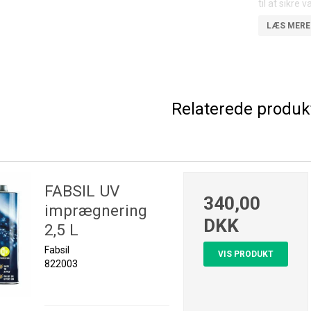
til at sikre
Fabsil Unive
sprayes dire
lag. Oversky
Universal Pr
Fabsil spray
Relaterede produk
sømme på te
Detaljer:
Uden UV-
FABSIL UV
340,00
Sikkerheds
imprægnering
DKK
2,5 L
Fabsil
VIS PRODUKT
822003