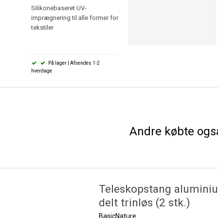
Fare
Silikonebaseret UV-
Forårsager
imprægnering til alle former for
Kan forå
tekstiler
Yderst br
Beholder
På lager | Afsendes 1-2
hverdage
Andre købte ogs
Teleskopstang aluminiu
delt trinløs (2 stk.)
BasicNature