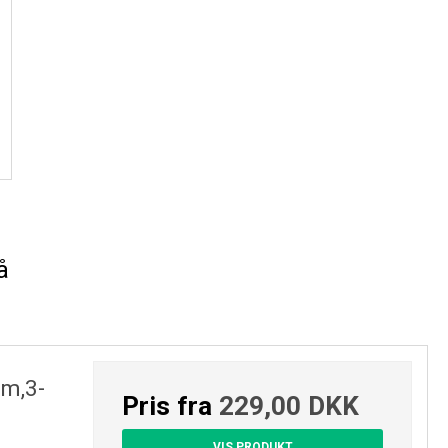
 alvorlig øjenirritation.
rsage sløvhed eller svimmelhed.
andfarlig aerosol.
 under tryk. Kan sprænges ved opvarmning.
å
m,3-
Pris fra
229,00 DKK
VIS PRODUKT