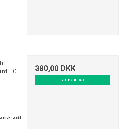
il
380,00 DKK
int 30
VIS PRODUKT
ertryksventil