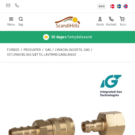
DKK
Menu
Søg
Konto
Kontakt
Kurv
30 dages
fortrydelsesret
Campingudstyr
FORSIDE
/
PRODUKTER
/
GAS
/
LYNKOBLINGER TIL GAS
/
Telte
IGT LYNKOBLING SÆT TIL LAVTRYKS GASSLANGE
Friluftsliv
Rengøring & pleje
Rejseudstyr
Bil & trailer
Gas
Vand