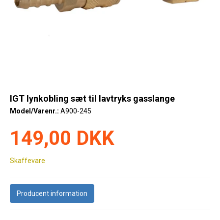
Køl
Elartikler
Vejrstationer
Reservedele
Tilbud
IGT lynkobling sæt til lavtryks gasslange
Model/Varenr.:
A900-245
Restsalg
149,00 DKK
Skaffevare
Producent information